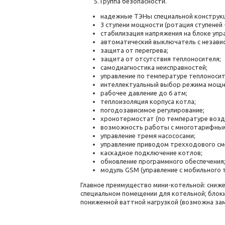
Группа безопасности.
надежные ТЭНы специальной конструкц
3 ступени мощности (ротация ступеней 
стабилизация напряжения на блоке упр
автоматический выключатель с независ
защита от перегрева;
защита от отсутствия теплоносителя;
самодиагностика неисправностей;
управление по температуре теплоносит
интеллектуальный выбор режима мощн
рабочее давление до 6 атм;
теплоизоляция корпуса котла;
погодозависимое регулирование;
хронотермостат (по температуре возду
возможность работы с многотарифным
управление тремя насососами;
управление приводом трехходового см
каскадное подключение котлов;
обновление программного обеспечения
модуль GSM (управление с мобильного т
Главное преимущество мини-котельной: сниже
специальном помещении для котельной; блок
пониженной ваттной нагрузкой (возможна за