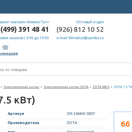
ернет-магазин «КлиматТут»
Оптовый отдел
(499) 391 48 41
(926) 812 10 52
рием заказов с 9:00 до 19:00
e-mail: klimattut@yandex.ru
формация
Электрические котлы
Электрические котлы ZOTA
ZOTA MK-S
ZOTA 7,5 "M
7.5 кВт)
Артикул
ZM 346842 0007
66
Производитель
ZOTA
тип
Электрический