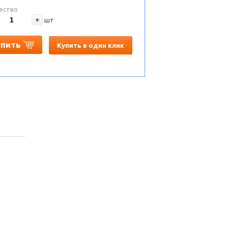
ество
+
шт
упить
Купить в один клик