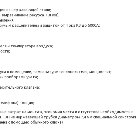
ии из нержавеющей стали;
- выравнивание ресурса ТЭНов);
авления;
имым расцепителем и защитой от тока КЗ до 6000А;
еля и температуре воздуха;
ости;
ха в помещении, температуре теплоносителя, мощности);
и приборами учета;
есительного клапана;
;
елефона) - опция;
ние затрат на монтаж, экономия места и отсутствие необходимости в
и ТЭН из нержавеющей трубки диаметром 7,4 мм специальной конструк
мена с помощью обычного ключа)