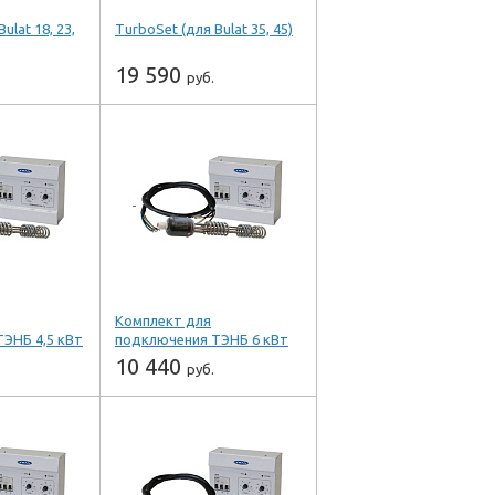
ulat 18, 23,
TurboSet (для Bulat 35, 45)
19 590
руб.
-
+
т
шт
Купить
лик
Купить в 1 клик
 ZOTA
Производитель ZOTA
Комплект для
ЭНБ 4,5 кВт
подключения ТЭНБ 6 кВт
10 440
руб.
-
+
т
шт
Купить
лик
Купить в 1 клик