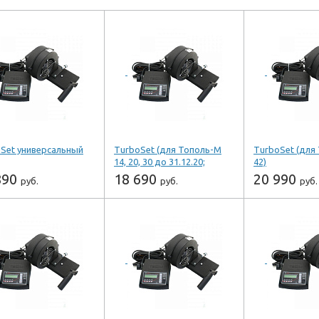
Set универсальный
TurboSet (для Тополь-М
TurboSet (для
14, 20, 30 до 31.12.20;
42)
Master 14, 20.)
890
18 690
20 990
руб.
руб.
руб.
+
-
+
-
+
шт
шт
ш
ить
Купить
Купить
ть в 1 клик
Купить в 1 клик
Купить в 1 к
одитель ZOTA
Производитель ZOTA
Производитель