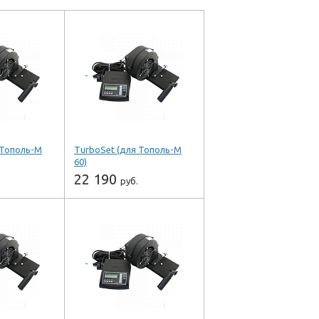
 Тополь-М
TurboSet (для Тополь-М
60)
22 190
руб.
-
+
т
шт
Купить
лик
Купить в 1 клик
 ZOTA
Производитель ZOTA