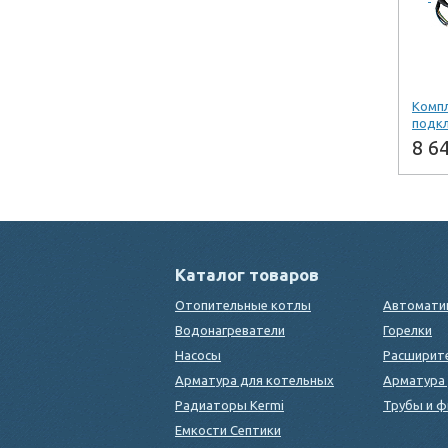
Произв
Комп
подкл
8 6
-
Куп
Купи
Каталог товаров
Произв
Отопительные котлы
Автомати
Мощност
Водонагреватели
Горелки
Насосы
Расширит
Арматура для котельных
Арматура 
Радиаторы Kermi
Трубы и ф
Емкости Септики