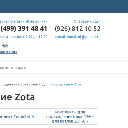
ернет-магазин «КлиматТут»
Оптовый отдел
(499) 391 48 41
(926) 812 10 52
рием заказов с 9:00 до 19:00
e-mail: klimattut@yandex.ru
формация
орудование для котлов
Доп. оборудование Zota
ие Zota
Комплекты для
мплект TurboSet
подключения блок-ТЭНа
9
для котлов ZOTA
7