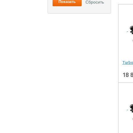
Turbo
18 
-
Куп
Купи
Произв