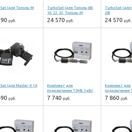
Set (для Тополь-М
TurboSet (для Тополь-ВК
TurboSet (для B
16, 22, 32, Тополь-М
28)
14,20.30 с 01.01.21)
190
24 570
24 570
руб.
руб.
руб.
+
-
+
-
+
шт
шт
ш
ить
Купить
Купить
ть в 1 клик
Купить в 1 клик
Купить в 1 к
одитель ZOTA
Производитель ZOTA
Производитель
Set (для Master-X 14;
Комплект для
Комплект для
подключения ТЭНБ 3 кВт
подключения Т
690
7 740
7 860
руб.
руб.
руб.
+
-
+
-
+
шт
шт
ш
ить
Купить
Купить
ть в 1 клик
Купить в 1 клик
Купить в 1 к