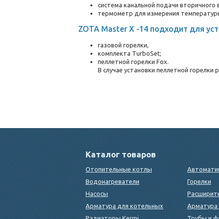
система канальной подачи вторичного 
термометр для измерения температур
ZOTA Master X -14 подходит для ус
газовой горелки,
комплекта TurboSet;
пеллетной горелки Fox.
В случае установки пеллетной горелки 
Каталог товаров
Отопительные котлы
Автомати
Водонагреватели
Горелки
Насосы
Расширит
Арматура для котельных
Арматура 
Радиаторы Kermi
Трубы и ф