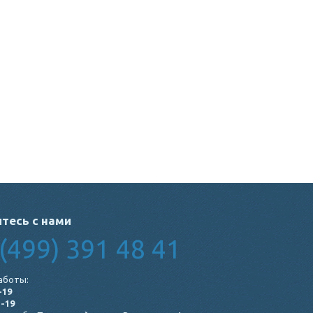
тесь с нами
(499) 391 48 41
аботы:
-19
1-19