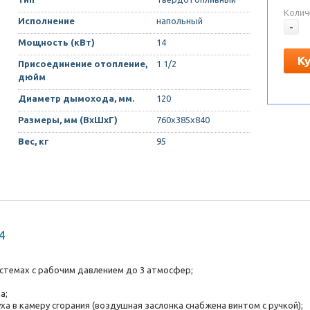
Колич
Исполнение
напольный
-
Мощность (кВт)
14
К
Присоединение отопление,
1 1/2
дюйм
Диаметр дымохода, мм.
120
Размеры, мм (ВхШхГ)
760х385х840
Вес, кг
95
4
стемах с рабочим давлением до 3 атмосфер;
а;
а в камеру сгорания (воздушная заслонка снабжена винтом с ручкой);