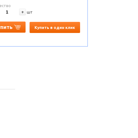
ество
+
шт
упить
Купить в один клик