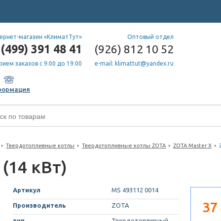
ернет-магазин «КлиматТут»
Оптовый отдел
(499) 391 48 41
(926) 812 10 52
рием заказов с 9:00 до 19:00
e-mail: klimattut@yandex.ru
формация
Твердотопливные котлы
Твердотопливные котлы ZOTA
ZOTA Master X
 (14 кВт)
Артикул
MS 493112 0014
37
Производитель
ZOTA
тип
Твердотопливный