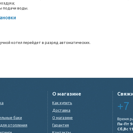
воздуха;
ы подачи воды.
тановки
ручной котел перейдет в разряд автоматических.
О магазине
Свяжи
+7 
ка
Как купить
Доставка
ельные баки
О магазине
Время р
Пн-Пт 9
для отопления
Гарантия
Сб,Вс 1
итинги
Контакты