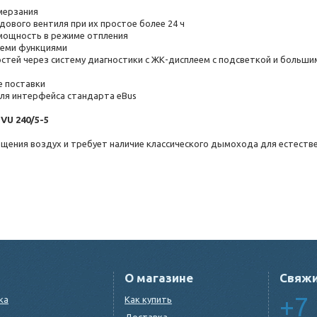
мерзания
дового вентиля при их простое более 24 ч
мощность в режиме отпления
семи функциями
остей через систему диагностики с ЖК-дисплеем с подсветкой и больши
е поставки
ля интерфейса стандарта eBus
VU 240/5-5
ещения воздух и требует наличие классического дымохода для естеств
О магазине
Свяжи
+7 
ка
Как купить