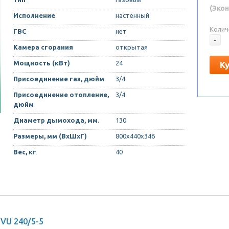
(Экон
Исполнение
настенный
Колич
ГВС
нет
-
Камера сгорания
открытая
Мощность (кВт)
24
К
Присоединение газ, дюйм
3/4
Присоединение отопление,
3/4
дюйм
Диаметр дымохода, мм.
130
Размеры, мм (ВхШхГ)
800х440х346
Вес, кг
40
 VU 240/5-5