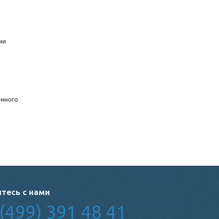
ми
енного
тесь с нами
(499) 391 48 41