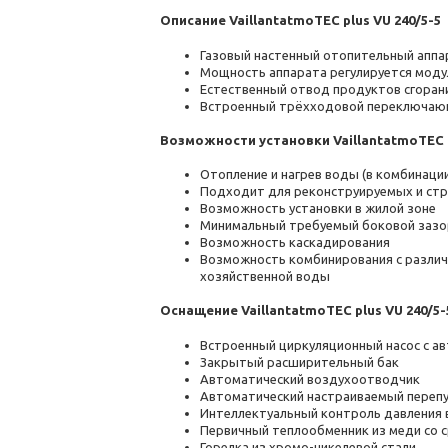
Описание VaillantatmoTEC plus VU 240/5-5
Газовый настенный отопительный аппа
Мощность аппарата регулируется мод
Естественный отвод продуктов сгоран
Встроенный трёхходовой переключаю
Возможности установки VaillantatmoTEC p
Отопление и нагрев воды (в комбинаци
Подходит для реконструируемых и ст
Возможность установки в жилой зоне
Минимальный требуемый боковой зазор
Возможность каскадирования
Возможность комбинирования с различн
хозяйственной воды
Оснащение VaillantatmoTEC plus VU 240/5-
Встроенный циркуляционный насос с а
Закрытый расширительный бак
Автоматический воздухоотводчик
Автоматический настраиваемый перепу
Интеллектуальный контроль давления 
Первичный теплообменник из меди со
Горелка из хромо-никелевой стали