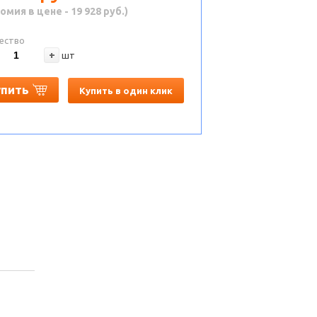
омия в цене - 19 928 руб.)
ество
+
шт
упить
Купить в один клик