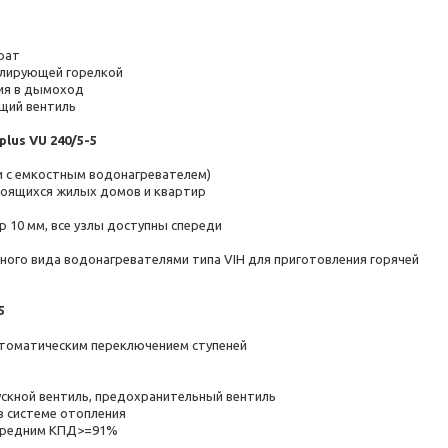
рат
улирующей горелкой
ия в дымоход
щий вентиль
lus VU 240/5-5
и с емкостным водонагревателем)
роящихся жилых домов и квартир
 10 мм, все узлы доступны спереди
ого вида водонагревателями типа VIH для приготовления горячей
5
втоматическим переключением ступеней
скной вентиль, предохранительный вентиль
в системе отопления
 средним КПД>=91%