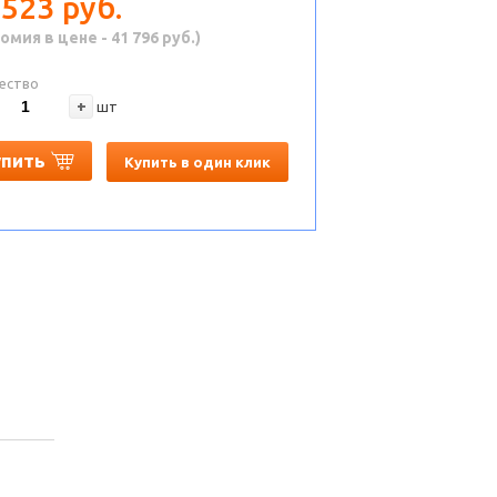
 523 руб.
омия в цене - 41 796 руб.)
ество
+
шт
упить
Купить в один клик