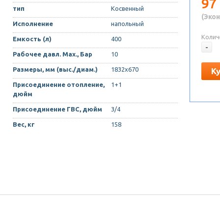
97
тип
Косвенный
(Экон
Исполнение
напольный
Колич
Емкость (л)
400
-
Рабочее давл. Max., Бар
10
Размеры, мм (выс./диам.)
1832х670
К
Присоединение отопление,
1+1
дюйм
Присоединение ГВС, дюйм
3/4
Вес, кг
158