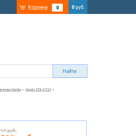
Корзина
0
руб.
0
агрева Hajdu
Hajdu STA С(C2)
319 руб.