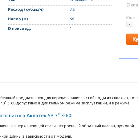
(Экон
Расход (куб.м./ч)
3,5
Колич
Напор (м)
66
-
D присоед.
1
К
робежный предназначен для перекачивания чистой воды из скважин, кол
 3" 3-60 допустимо в длительном режиме эксплуатации, и в режиме
о насоса Акватек SP 3" 3-60:
олнены из нержавеющей стали, встроенный обратный клапан, пусковой
ной длины в зависимости от модели.