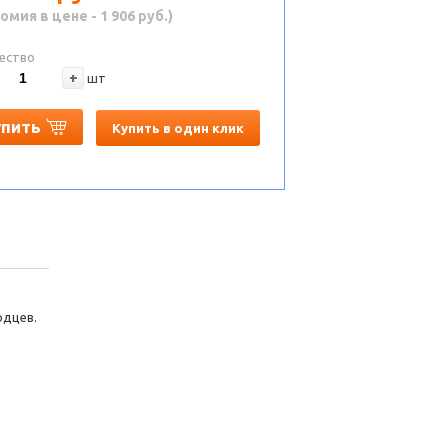
омия в цене - 1 906 руб.)
ество
+
шт
упить
Купить в один клик
одцев.