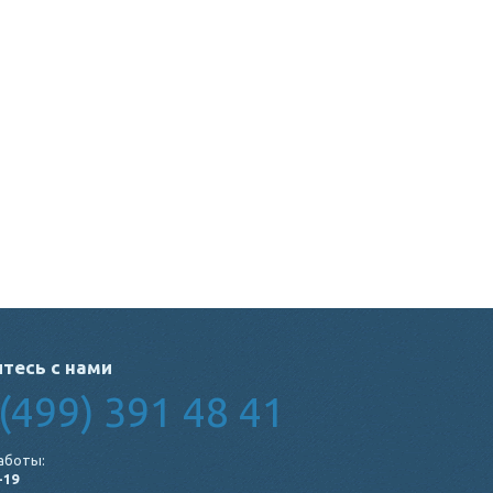
тесь с нами
(499) 391 48 41
аботы:
-19