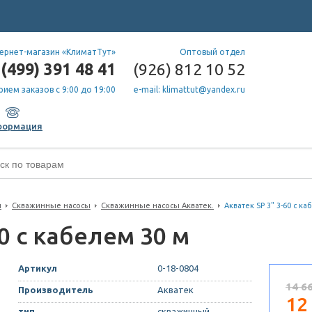
ернет-магазин «КлиматТут»
Оптовый отдел
(499) 391 48 41
(926) 812 10 52
рием заказов с 9:00 до 19:00
e-mail: klimattut@yandex.ru
формация
ы
Скважинные насосы
Скважинные насосы Акватек.
Акватек SP 3" 3-60 с к
60 с кабелем 30 м
Артикул
0-18-0804
14 6
Производитель
Акватек
12
тип
скважинный