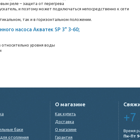
вым реле – защита от перегрева
скатель, и поэтому может подключаться непосредственно к сети
тикальном, так и в горизонтальном положении.
ного насоса Акватек SP 3" 3-60;
м относительно уровня воды
м
О магазине
Свяжи
+7 
ка
Как купить
Доставка
ельные баки
О магазине
Время р
Пн-Пт 9
для отопления
Гарантия