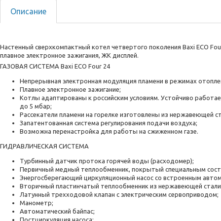
Описание
Настенный сверхкомпактный котел четвертого поколения Baxi ECO Four
плавное электронное зажигания, ЖК дисплей.
ГАЗОВАЯ СИСТЕМА Baxi ECO Four 24
Непрерывная электронная модуляция пламени в режимах отоплен
Плавное электронное зажигание;
Котлы адаптированы к российским условиям. Устойчиво работае
до 5 мбар;
Рассекатели пламени на горелке изготовлены из нержавеющей ст
Запатентованная система регулирования подачи воздуха;
Возможна перенастройка для работы на сжиженном газе.
ГИДРАВЛИЧЕСКАЯ СИСТЕМА
Турбинный датчик протока горячей воды (расходомер);
Первичный медный теплообменник, покрытый специальным сост
Энергосберегающий циркуляционный насос со встроенным авто
Вторичный пластинчатый теплообменник из нержавеющей стали
Латунный трехходовой клапан с электрическим сервоприводом;
Манометр;
Автоматический байпас;
Постциркуляция насоса;