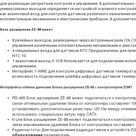
для реализации алгоритмов контроля и управления. 8 дополнительны
универсальных выходов определяется настройкой основного контролл
как аналоговый вход для контроля датчиков различного назначения и
исполнительным механизмом и электрическим прибором. 8 дополните
Блок расширения ZE-88 имеет
8 релейных выходов, реализуемых через встроенные реле (7А / D
управления различными исполнительными механизмами и электр
4 специальных входа для датчиков NTC Предназначены для пр
NTC-10.
1 аналоговый выход 0-10 В Используется для подключения испо
управлением.
Интерфейс 1-WIRE для контроля цифровых датчиков температу
возможность подключения шлейфа цифровых датчиков темпера
Интерфейсы обмена данными Блока расширения ZE-88 с контроллером ZONT
RS-485 Блок расширения ZE-88 может подключаться к контроллер
связи оптимальное удаление блока от контроллера составляет 1
устанавливать дополнительные резисторы 120 Ом между клеммам
использовать специальную витую пару CAT5.
K-Line Блок расширения ZE-88 может подключаться к контроллер
связи максимальное удаление блока от контроллера составляет 
Радиочастоты Для подключения радиодатчиков и устройств Z
оборудование
радиомодуль.