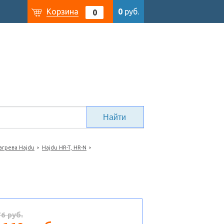
Корзина
0
руб.
0
агрева Hajdu
Hajdu HR-T, HR-N
76 руб.