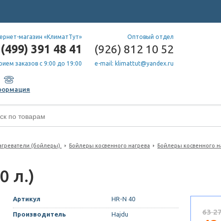
ернет-магазин «КлиматТут»
Оптовый отдел
(499) 391 48 41
(926) 812 10 52
рием заказов с 9:00 до 19:00
e-mail: klimattut@yandex.ru
формация
греватели (бойлеры).
Бойлеры косвенного нагрева
Бойлеры косвенного н
0 л.)
Артикул
HR-N 40
63 2
Производитель
Hajdu