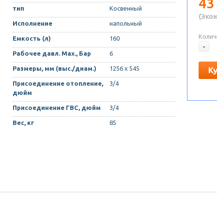
43
тип
Косвенный
(Экон
Исполнение
напольный
Колич
Емкость (л)
160
-
Рабочее давл. Max., Бар
6
Размеры, мм (выс./диам.)
1256 х 545
К
Присоединение отопление,
3/4
дюйм
Присоединение ГВС, дюйм
3/4
Вес, кг
85