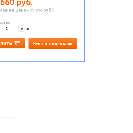
 660 руб.
омия в цене - 19 616 руб.)
ество
+
шт
упить
Купить в один клик