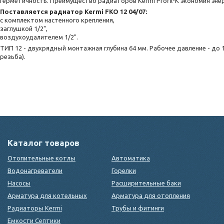
герметичность. Преимущество радиаторов Kermi Profil-K экономия эне
Поставляется радиатор Kermi FKO 12 04/07:
с комплектом настенного крепления,
заглушкой 1/2",
воздухоудалителем 1/2".
ТИП 12 - двухрядный монтажная глубина 64 мм. Рабочее давление - до 1
резьба).
Каталог товаров
Отопительные котлы
Автоматика
Водонагреватели
Горелки
Насосы
Расширительные баки
Арматура для котельных
Арматура для отопления
Радиаторы Kermi
Трубы и фитинги
Емкости Септики