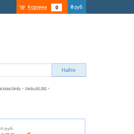
Корзина
0
руб.
0
агрева Hajdu
Hajdu AQ IND
00 руб.