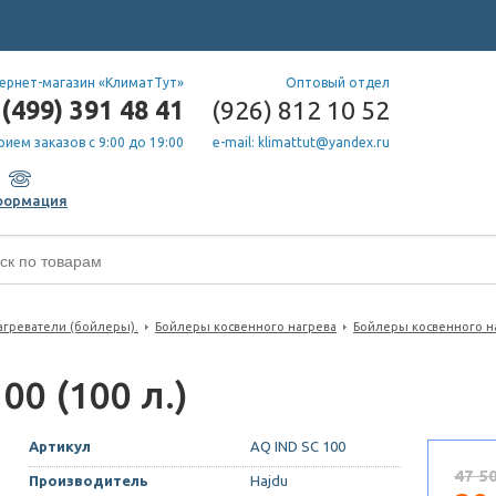
ернет-магазин «КлиматТут»
Оптовый отдел
(499) 391 48 41
(926) 812 10 52
рием заказов с 9:00 до 19:00
e-mail: klimattut@yandex.ru
формация
греватели (бойлеры).
Бойлеры косвенного нагрева
Бойлеры косвенного н
00 (100 л.)
Артикул
AQ IND SC 100
47 5
Производитель
Hajdu