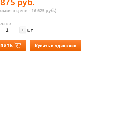
 875 руб.
омия в цене - 16 625 руб.)
ество
+
шт
упить
Купить в один клик