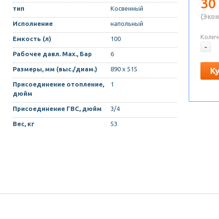
30
тип
Косвенный
(Экон
Исполнение
напольный
Колич
Емкость (л)
100
-
Рабочее давл. Max., Бар
6
Размеры, мм (выс./диам.)
890 х 515
К
Присоединение отопление,
1
дюйм
Присоединение ГВС, дюйм
3/4
Вес, кг
53