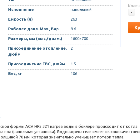
Колич
Исполнение
напольный
-
Емкость (л)
263
К
Рабочее давл. Max., Бар
8.6
Размеры, мм (выс./диам.)
1600х700
Присоединение отопление,
2
дюйм
Присоединение ГВС, дюйм
1.5
Вес, кг
106
.
кой формы ACV HRs 321 нагрев воды в бойлере происходит от котла
 на пол (напольная установка). Водонагреватель имеет высококачестве
толщиной 70 мм, которая значительно уменьшает потери тепла.