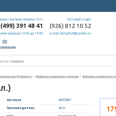
ернет-магазин «КлиматТут»
Оптовый отдел
(499) 391 48 41
(926) 812 10 52
рием заказов с 9:00 до 19:00
e-mail: klimattut@yandex.ru
формация
греватели (бойлеры).
Бойлеры косвенного нагрева
Бойлеры косвенного н
л.)
Артикул
6632801
17
Производитель
ACV
тип
Косвенный