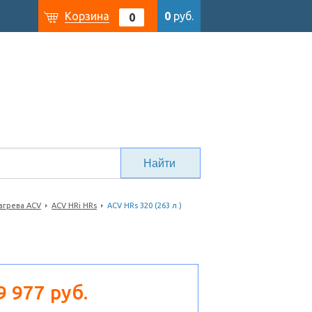
Корзина
0
руб.
0
агрева ACV
ACV HRi HRs
ACV HRs 320 (263 л.)
9 977 руб.