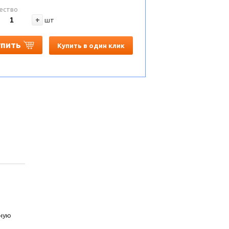
ество
+
шт
упить
Купить в один клик
нную