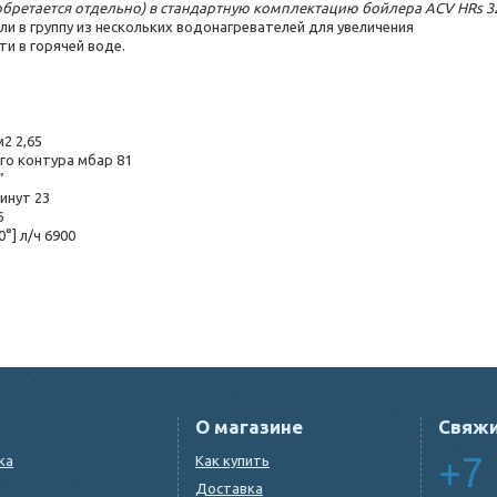
обретается отдельно) в стандартную комплектацию бойлера ACV HRs 3
 в группу из нескольких водонагревателей для увеличения
и в горячей воде.
2 2,65
го контура мбар 81
”
инут 23
6
°] л/ч 6900
О магазине
Свяжи
+7 
ка
Как купить
Доставка