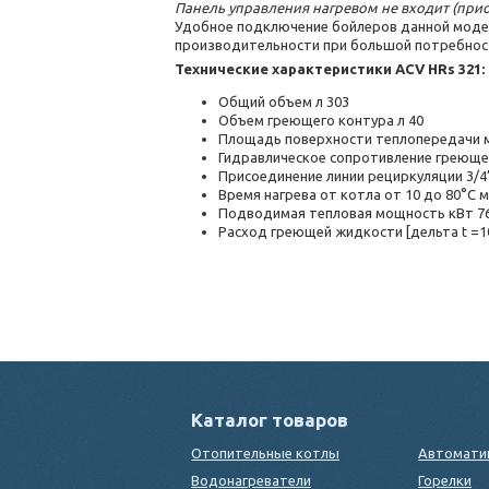
Панель управления нагревом не входит (при
Удобное подключение бойлеров данной модели
производительности при большой потребност
Технические характеристики ACV HRs 321:
Общий объем л 303
Объем греющего контура л 40
Площадь поверхности теплопередачи м
Гидравлическое сопротивление греюще
Присоединение линии рециркуляции 3/4
Время нагрева от котла от 10 до 80°C м
Подводимая тепловая мощность кВт 7
Расход греющей жидкости [дельта t =10
Каталог товаров
Отопительные котлы
Автомати
Водонагреватели
Горелки